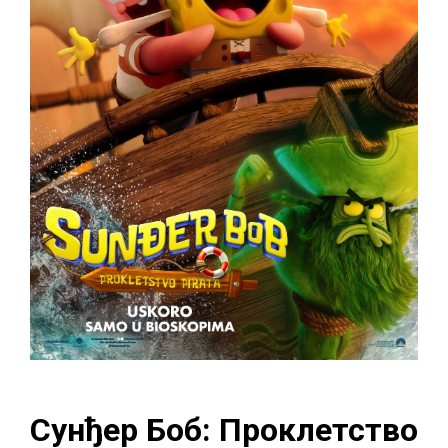
Сунђер Боб: Проклетство