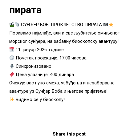
пирата
СУНЂЕР БОБ: ПРОКЛЕТСТВО ПИРАТА
Позивамо најмлађе, али и све љубитеље омиљеног
морског сунђера, на забавну биоскопску авантуру!
11. јануар 2026. године
Почетак пројекције: 17.00 часова
Синхронизовано
Цена улазнице: 400 динара
Очекује вас пуно смеха, узбуђења и незаборавне
авантуре уз Сунђер Боба и његове пријатеље!
Видимо се у биоскопу!
Share this post