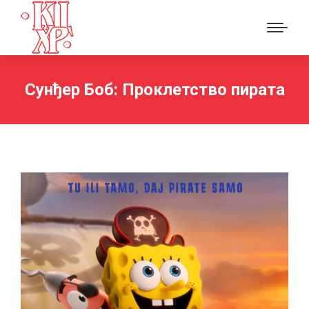
Сунђер Боб: Проклетство пирата