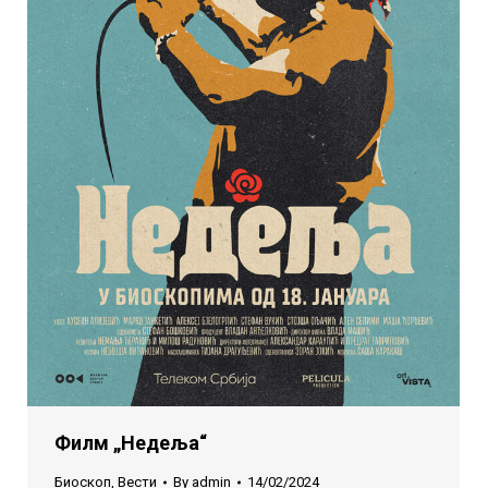
Филм „Недеља“
Биоскоп
,
Вести
By
admin
14/02/2024