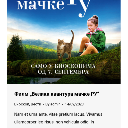
Филм „Велика авантура мачке РУ“
Биоскоп
,
Вести
By
admin
14/09/2023
Nam et urna ante, vitae pretium lacus. Vivamus
ullamcorper leo risus, non vehicula odio. In