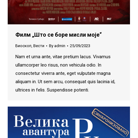
Филм „Што се боре мисли моје“
Биоскоп
,
Вести
By
admin
25/09/2023
Nam et urna ante, vitae pretium lacus. Vivamus
ullamcorper leo risus, non vehicula odio. In
consectetur viverra ante, eget vulputate magna
aliquam in. Ut sem arcu, consequat quis lacinia id,
ultrices in felis. Suspendisse potenti.