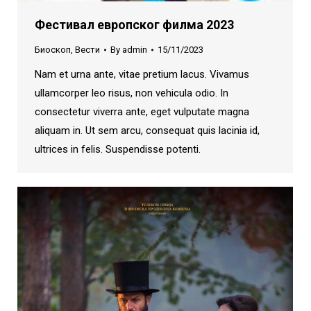
Фестивал европског филма 2023
Биоскоп
,
Вести
By
admin
15/11/2023
Nam et urna ante, vitae pretium lacus. Vivamus
ullamcorper leo risus, non vehicula odio. In
consectetur viverra ante, eget vulputate magna
aliquam in. Ut sem arcu, consequat quis lacinia id,
ultrices in felis. Suspendisse potenti.