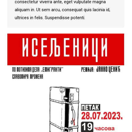
consectetur viverra ante, eget vulputate magna
aliquam in. Ut sem arcu, consequat quis lacinia id,
ultrices in felis. Suspendisse potenti.