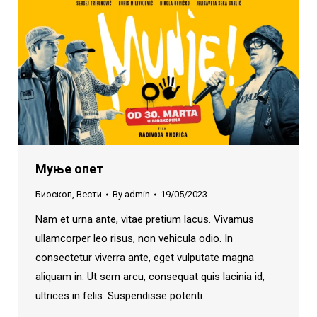
Муње опет
Биоскоп
,
Вести
By
admin
19/05/2023
Nam et urna ante, vitae pretium lacus. Vivamus
ullamcorper leo risus, non vehicula odio. In
consectetur viverra ante, eget vulputate magna
aliquam in. Ut sem arcu, consequat quis lacinia id,
ultrices in felis. Suspendisse potenti.