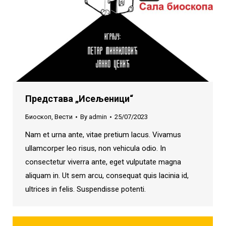
Представа „Исељеници“
Биоскоп
,
Вести
By
admin
25/07/2023
Nam et urna ante, vitae pretium lacus. Vivamus
ullamcorper leo risus, non vehicula odio. In
consectetur viverra ante, eget vulputate magna
aliquam in. Ut sem arcu, consequat quis lacinia id,
ultrices in felis. Suspendisse potenti.